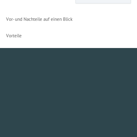
Vor- und Nachteile auf einen Blick
Vorteile
direkter Schutz an der Entnahmestelle am Wasserhahn
geprüfte Filtrationsleistung nach ASTM-Standard F838.
einfachste Installation
kompakte Bauweise
Sauberes Wasser am Wasserhahn dank
unserem TAP-Legionellenfilter
Eine dauerhaft gute Trinkwasserqualität hängt nicht nur